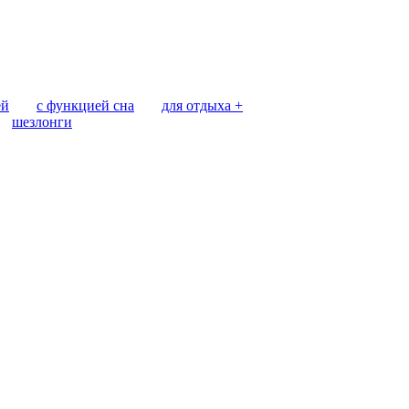
ей
с функцией сна
для отдыха +
шезлонги