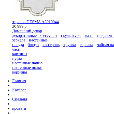
зеркало DESMA A8010044
30 999 р.
Домашний декор
декоративные аксессуары
скульптуры
вазы
подсвечн
зеркала
настенные
посуда
блюдо
кассероль
кружка
тарелка
чайная п
часы
картины
пуфы
настенные панно
настенные полки
корзины
Главная
Каталог
Спальня
кровати