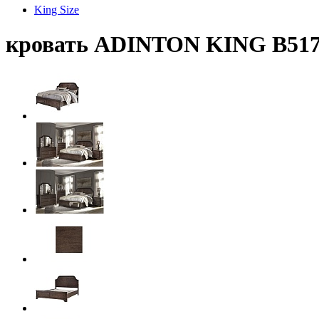
King Size
кровать ADINTON KING B517-