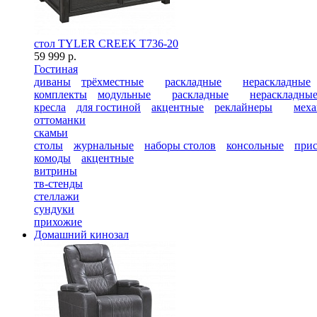
стол TYLER CREEK T736-20
59 999 р.
Гостиная
диваны
трёхместные
раскладные
нераскладные
комплекты
модульные
раскладные
нераскладны
кресла
для гостиной
акцентные
реклайнеры
меха
оттоманки
скамьи
столы
журнальные
наборы столов
консольные
при
комоды
акцентные
витрины
тв-стенды
стеллажи
сундуки
прихожие
Домашний кинозал