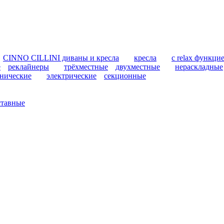
CINNO CILLINI диваны и кресла
кресла
с relax функци
е
реклайнеры
трёхместные
двухместные
нераскладные
нические
электрические
секционные
ставные