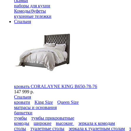
скамьи
наборы для кухни
Комоды/буфеты
кухонные тележки
Спальня
кровать CORALAYNE KING B650-78-76
147 999 р.
Спальня
кровати
King Size
Queen Size
матрасы и основания
банкетки
тумбы
тумбы прикроватные
комоды
широкие
высокие
зеркала к комодам
столы
туалетные столы
зеркала к туалетным столам