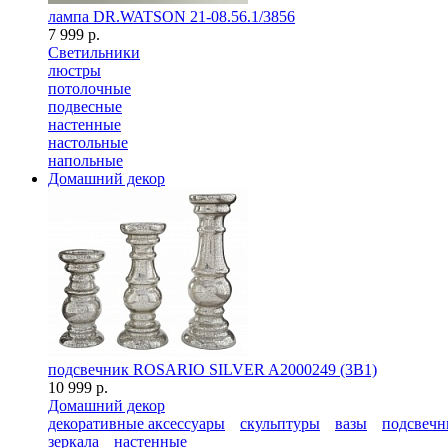
лампа DR.WATSON 21-08.56.1/3856
7 999 р.
Светильники
люстры
потолочные
подвесные
настенные
настольные
напольные
Домашний декор
подсвечник ROSARIO SILVER A2000249 (3В1)
10 999 р.
Домашний декор
декоративные аксессуары
скульптуры
вазы
подсвечн
зеркала
настенные