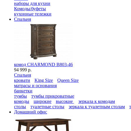
наборы для кухни
Комоды/буфеты
кухонные тележки
Спальня
комод CHARMOND B803-46
94 999 р.
Спальня
кровати
King Size
Queen Size
матрасы и основания
банкетки
тумбы
тумбы прикроватные
комоды
широкие
высокие
зеркала к комодам
столы
туалетные столы
зеркала к туалетным столам
Домашний офис