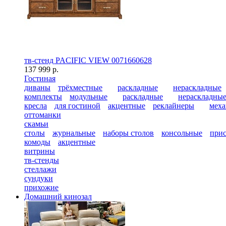
тв-стенд PACIFIC VIEW 0071660628
137 999 р.
Гостиная
диваны
трёхместные
раскладные
нераскладные
комплекты
модульные
раскладные
нераскладны
кресла
для гостиной
акцентные
реклайнеры
меха
оттоманки
скамьи
столы
журнальные
наборы столов
консольные
при
комоды
акцентные
витрины
тв-стенды
стеллажи
сундуки
прихожие
Домашний кинозал