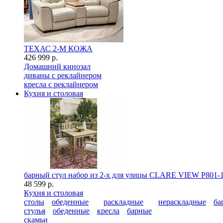
ТЕХАС 2-М КОЖА
426 999 р.
Домашний кинозал
диваны с реклайнером
кресла с реклайнером
Кухня и столовая
барный стул набор из 2-x для улицы CLARE VIEW P801-
48 599 р.
Кухня и столовая
столы
обеденные
раскладные
нераскладные
ба
стулья
обеденные
кресла
барные
скамьи