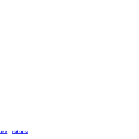
ики
наборы