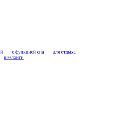
ей
с функцией сна
для отдыха +
шезлонги