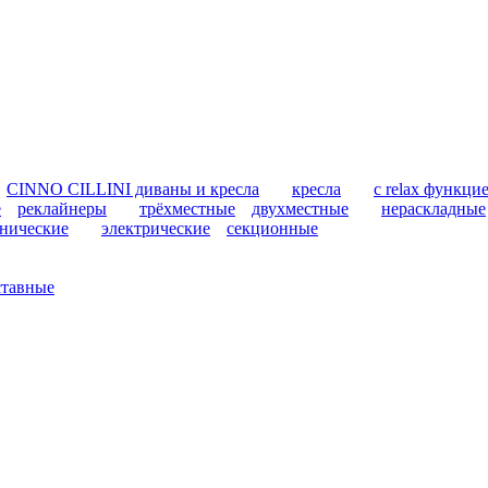
CINNO CILLINI диваны и кресла
кресла
с relax функци
е
реклайнеры
трёхместные
двухместные
нераскладные
нические
электрические
секционные
ставные