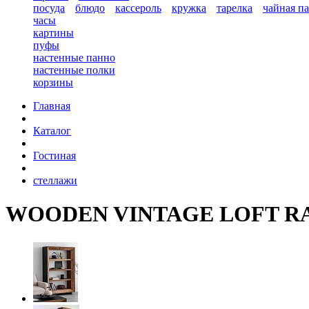
посуда
блюдо
кассероль
кружка
тарелка
чайная п
часы
картины
пуфы
настенные панно
настенные полки
корзины
Главная
Каталог
Гостиная
стеллажи
WOODEN VINTAGE LOFT R