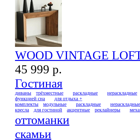
WOOD VINTAGE LOF
45 999 р.
Гостиная
диваны
трёхместные
раскладные
нераскладные
функцией сна
для отдыха +
комплекты
модульные
раскладные
нераскладны
кресла
для гостиной
акцентные
реклайнеры
меха
оттоманки
скамьи