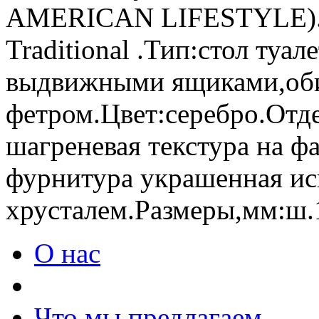
AMERICAN LIFESTYLE).С
Traditional .Тип:стол туа
выдвижными ящиками,об
фетром.Цвет:серебро.Отде
шагреневая текстура на ф
фурнитура украшенная и
хрусталем.Размеры,мм:ш.1
О нас
Что мы предлагаем