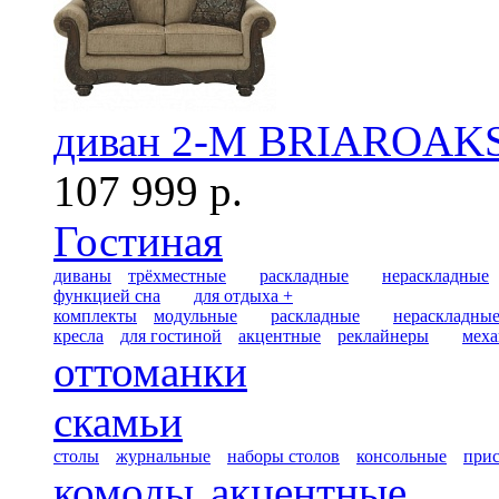
диван 2-М BRIAROAKS
107 999 р.
Гостиная
диваны
трёхместные
раскладные
нераскладные
функцией сна
для отдыха +
комплекты
модульные
раскладные
нераскладны
кресла
для гостиной
акцентные
реклайнеры
меха
оттоманки
скамьи
столы
журнальные
наборы столов
консольные
при
комоды
акцентные