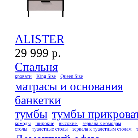
ALISTER
29 999 р.
Спальня
кровати
King Size
Queen Size
матрасы и основания
банкетки
тумбы
тумбы прикрова
комоды
широкие
высокие
зеркала к комодам
столы
туалетные столы
зеркала к туалетным столам