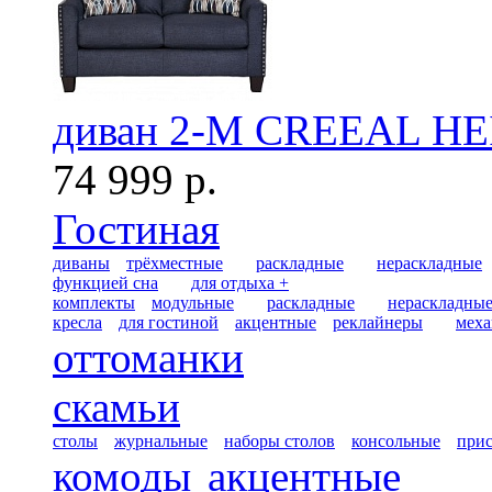
диван 2-М CREEAL HE
74 999 р.
Гостиная
диваны
трёхместные
раскладные
нераскладные
функцией сна
для отдыха +
комплекты
модульные
раскладные
нераскладны
кресла
для гостиной
акцентные
реклайнеры
меха
оттоманки
скамьи
столы
журнальные
наборы столов
консольные
при
комоды
акцентные