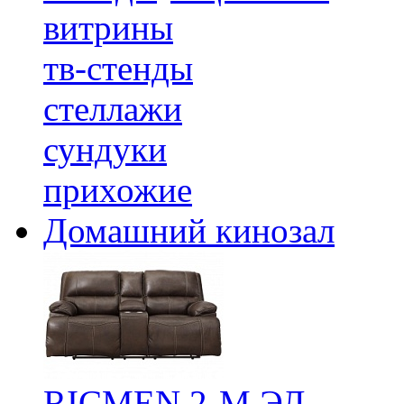
витрины
тв-стенды
стеллажи
сундуки
прихожие
Домашний кинозал
RICMEN 2-М ЭЛ