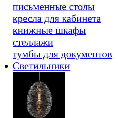
письменные столы
кресла для кабинета
книжные шкафы
стеллажи
тумбы для документов
Светильники