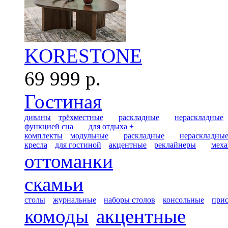
KORESTONE
69 999 р.
Гостиная
диваны
трёхместные
раскладные
нераскладные
функцией сна
для отдыха +
комплекты
модульные
раскладные
нераскладны
кресла
для гостиной
акцентные
реклайнеры
меха
оттоманки
скамьи
столы
журнальные
наборы столов
консольные
при
комоды
акцентные