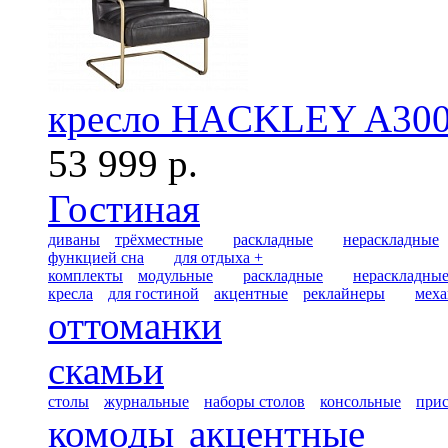
кресло HACKLEY A300
53 999 р.
Гостиная
диваны
трёхместные
раскладные
нераскладные
функцией сна
для отдыха +
комплекты
модульные
раскладные
нераскладны
кресла
для гостиной
акцентные
реклайнеры
меха
оттоманки
скамьи
столы
журнальные
наборы столов
консольные
при
комоды
акцентные