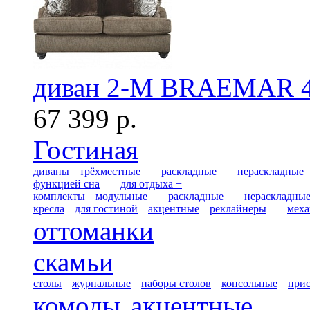
диван 2-М BRAEMAR 
67 399 р.
Гостиная
диваны
трёхместные
раскладные
нераскладные
функцией сна
для отдыха +
комплекты
модульные
раскладные
нераскладны
кресла
для гостиной
акцентные
реклайнеры
меха
оттоманки
скамьи
столы
журнальные
наборы столов
консольные
при
комоды
акцентные