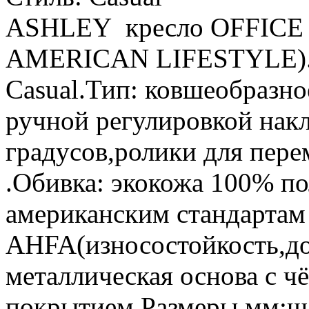
ASHLEY кресло OFFICE
AMERICAN LIFESTYLE).С
Casual.Тип: ковшеобразное
ручной регулировкой накл
градусов,ролики для пер
.Обивка: экокожа 100% п
американским стандартам 
AHFA(износостойкость,дол
металлическая основа с 
покрытием.Размеры,мм:ш.4