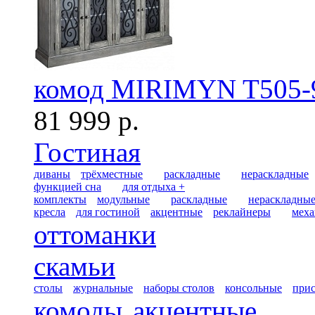
комод MIRIMYN T505-
81 999 р.
Гостиная
диваны
трёхместные
раскладные
нераскладные
функцией сна
для отдыха +
комплекты
модульные
раскладные
нераскладны
кресла
для гостиной
акцентные
реклайнеры
меха
оттоманки
скамьи
столы
журнальные
наборы столов
консольные
при
комоды
акцентные