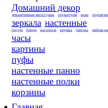
Домашний декор
декоративные аксессуары
скульптуры
вазы
подсвечн
зеркала
настенные
посуда
блюдо
кассероль
кружка
тарелка
чайная п
часы
картины
пуфы
настенные панно
настенные полки
корзины
Главная