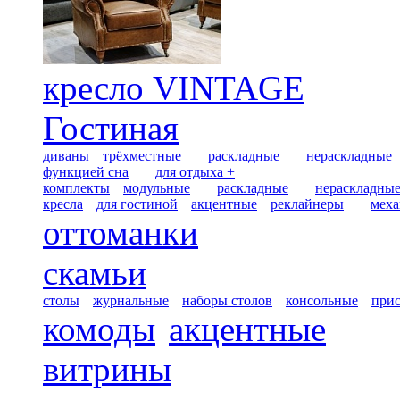
кресло VINTAGE
Гостиная
диваны
трёхместные
раскладные
нераскладные
функцией сна
для отдыха +
комплекты
модульные
раскладные
нераскладны
кресла
для гостиной
акцентные
реклайнеры
меха
оттоманки
скамьи
столы
журнальные
наборы столов
консольные
при
комоды
акцентные
витрины