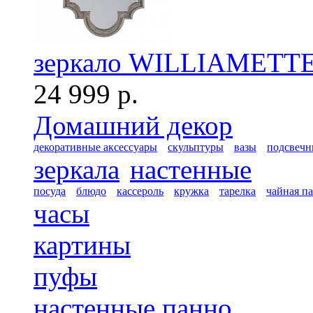
зеркало WILLIAMETTE
24 999 р.
Домашний декор
декоративные аксессуары
скульптуры
вазы
подсвечн
зеркала
настенные
посуда
блюдо
кассероль
кружка
тарелка
чайная п
часы
картины
пуфы
настенные панно