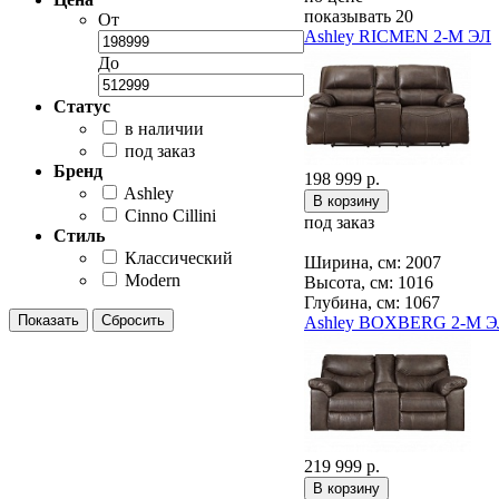
показывать 20
От
Ashley RICMEN 2-М ЭЛ
До
Статус
в наличии
под заказ
Бренд
198 999 р.
Ashley
Cinno Cillini
под заказ
Стиль
Классический
Ширина, см: 2007
Modern
Высота, см: 1016
Глубина, см: 1067
Ashley BOXBERG 2-М 
219 999 р.