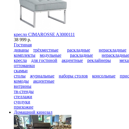
кресло CIMAROSSE A3000111
38 999 р.
Гостиная
диваны
трёхместные
раскладные
нераскладные
комплекты
модульные
раскладные
нераскладны
кресла
для гостиной
акцентные
реклайнеры
меха
оттоманки
скамьи
столы
журнальные
наборы столов
консольные
при
комоды
акцентные
витрины
тв-стенды
стеллажи
сундуки
прихожие
Домашний кинозал