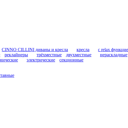
CINNO CILLINI диваны и кресла
кресла
с relax функци
е
реклайнеры
трёхместные
двухместные
нераскладные
нические
электрические
секционные
ставные