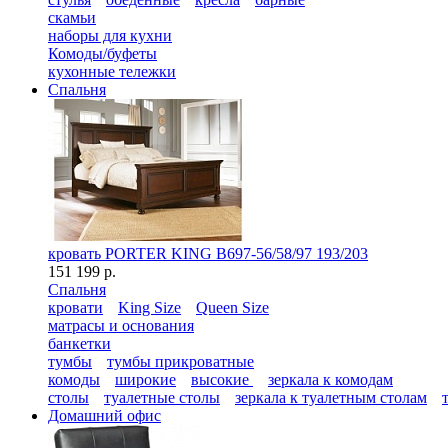
скамьи
наборы для кухни
Комоды/буфеты
кухонные тележки
Спальня
кровать PORTER KING B697-56/58/97 193/203
151 199 р.
Спальня
кровати
King Size
Queen Size
матрасы и основания
банкетки
тумбы
тумбы прикроватные
комоды
широкие
высокие
зеркала к комодам
столы
туалетные столы
зеркала к туалетным столам
Домашний офис