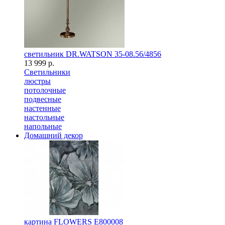
светильник DR.WATSON 35-08.56/4856
13 999 р.
Светильники
люстры
потолочные
подвесные
настенные
настольные
напольные
Домашний декор
картина FLOWERS E800008