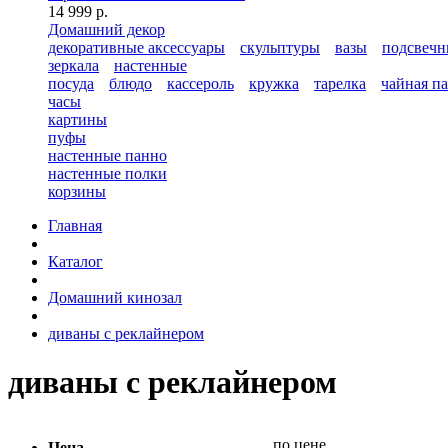
14 999 р.
Домашний декор
декоративные аксессуары
скульптуры
вазы
подсвечн
зеркала
настенные
посуда
блюдо
кассероль
кружка
тарелка
чайная п
часы
картины
пуфы
настенные панно
настенные полки
корзины
Главная
Каталог
Домашний кинозал
диваны с реклайнером
диваны с реклайнером
по цене
Цена