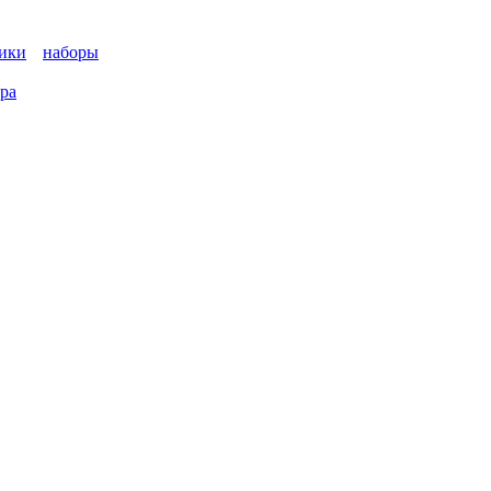
ики
наборы
ара