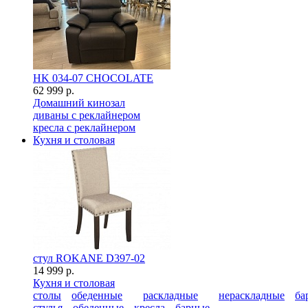
HK 034-07 CHOCOLATE
62 999 р.
Домашний кинозал
диваны с реклайнером
кресла с реклайнером
Кухня и столовая
стул ROKANE D397-02
14 999 р.
Кухня и столовая
столы
обеденные
раскладные
нераскладные
ба
стулья
обеденные
кресла
барные