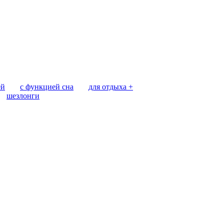
ей
с функцией сна
для отдыха +
шезлонги