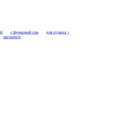
ей
с функцией сна
для отдыха +
шезлонги