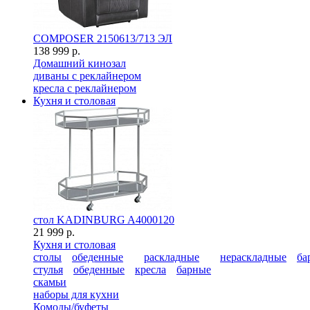
COMPOSER 2150613/713 ЭЛ
138 999 р.
Домашний кинозал
диваны с реклайнером
кресла с реклайнером
Кухня и столовая
стол KADINBURG A4000120
21 999 р.
Кухня и столовая
столы
обеденные
раскладные
нераскладные
ба
стулья
обеденные
кресла
барные
скамьи
наборы для кухни
Комоды/буфеты