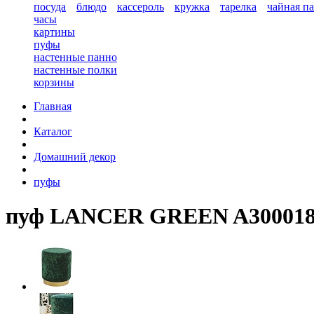
посуда
блюдо
кассероль
кружка
тарелка
чайная п
часы
картины
пуфы
настенные панно
настенные полки
корзины
Главная
Каталог
Домашний декор
пуфы
пуф LANCER GREEN A30001