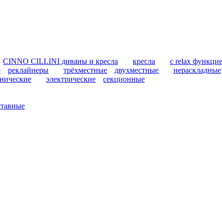
CINNO CILLINI диваны и кресла
кресла
с relax функци
е
реклайнеры
трёхместные
двухместные
нераскладные
нические
электрические
секционные
ставные