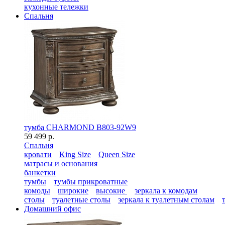
кухонные тележки
Спальня
тумба CHARMOND B803-92W9
59 499 р.
Спальня
кровати
King Size
Queen Size
матрасы и основания
банкетки
тумбы
тумбы прикроватные
комоды
широкие
высокие
зеркала к комодам
столы
туалетные столы
зеркала к туалетным столам
Домашний офис