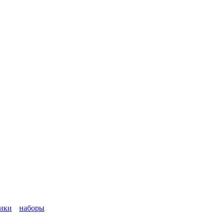
ики
наборы