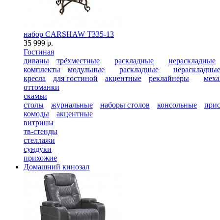
набор CARSHAW T335-13
35 999 р.
Гостиная
диваны
трёхместные
раскладные
нераскладные
комплекты
модульные
раскладные
нераскладны
кресла
для гостиной
акцентные
реклайнеры
меха
оттоманки
скамьи
столы
журнальные
наборы столов
консольные
при
комоды
акцентные
витрины
тв-стенды
стеллажи
сундуки
прихожие
Домашний кинозал