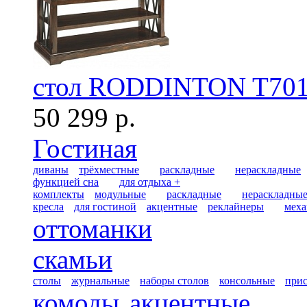
стол RODDINTON T701
50 299 р.
Гостиная
диваны
трёхместные
раскладные
нераскладные
функцией сна
для отдыха +
комплекты
модульные
раскладные
нераскладны
кресла
для гостиной
акцентные
реклайнеры
меха
оттоманки
скамьи
столы
журнальные
наборы столов
консольные
при
комоды
акцентные