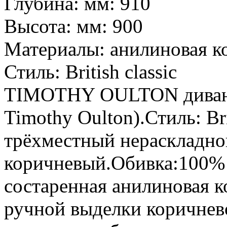
Глубина: мм:
910
Высота: мм:
900
Материалы:
анилиновая к
Стиль:
British classic
TIMOTHY OULTON диван 
Timothy Oulton).Стиль: Bri
трёхместный нераскладно
коричневый.Обивка:100% к
состаренная анилиновая 
ручной выделки коричнево