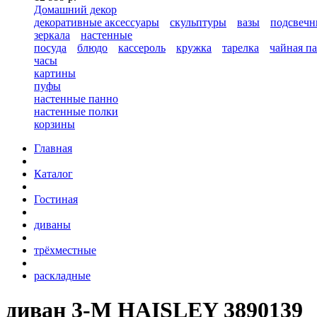
Домашний декор
декоративные аксессуары
скульптуры
вазы
подсвечн
зеркала
настенные
посуда
блюдо
кассероль
кружка
тарелка
чайная п
часы
картины
пуфы
настенные панно
настенные полки
корзины
Главная
Каталог
Гостиная
диваны
трёхместные
раскладные
диван 3-М HAISLEY 3890139