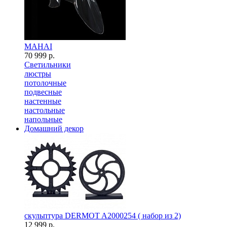
MAHAI
70 999 р.
Светильники
люстры
потолочные
подвесные
настенные
настольные
напольные
Домашний декор
скульптура DERMOT A2000254 ( набор из 2)
12 999 р.