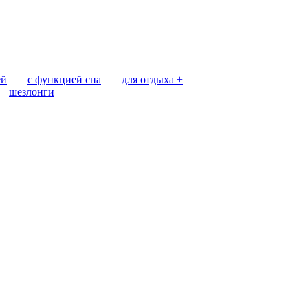
ей
с функцией сна
для отдыха +
шезлонги