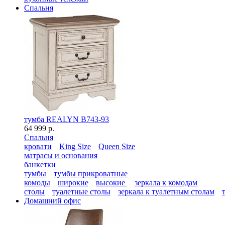
Спальня
тумба REALYN B743-93
64 999 р.
Спальня
кровати
King Size
Queen Size
матрасы и основания
банкетки
тумбы
тумбы прикроватные
комоды
широкие
высокие
зеркала к комодам
столы
туалетные столы
зеркала к туалетным столам
Домашний офис