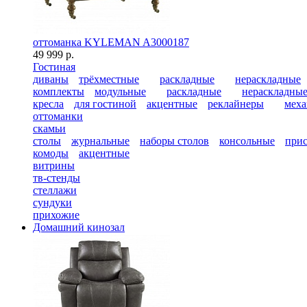
оттоманка KYLEMAN A3000187
49 999 р.
Гостиная
диваны
трёхместные
раскладные
нераскладные
комплекты
модульные
раскладные
нераскладны
кресла
для гостиной
акцентные
реклайнеры
меха
оттоманки
скамьи
столы
журнальные
наборы столов
консольные
при
комоды
акцентные
витрины
тв-стенды
стеллажи
сундуки
прихожие
Домашний кинозал