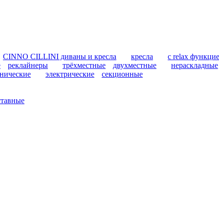
CINNO CILLINI диваны и кресла
кресла
с relax функци
е
реклайнеры
трёхместные
двухместные
нераскладные
нические
электрические
секционные
ставные