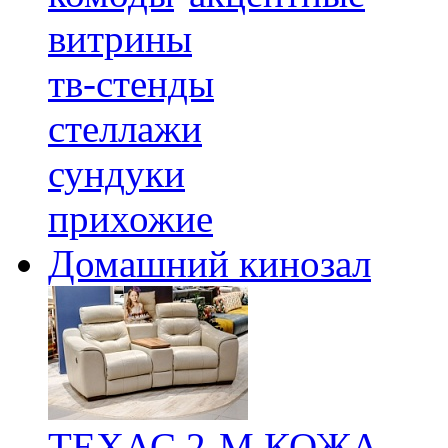
витрины
тв-стенды
стеллажи
сундуки
прихожие
Домашний кинозал
ТЕХАС 2-М КОЖА