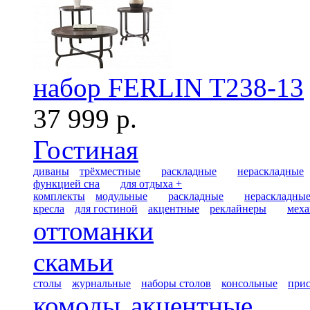
набор FERLIN T238-13
37 999 р.
Гостиная
диваны
трёхместные
раскладные
нераскладные
функцией сна
для отдыха +
комплекты
модульные
раскладные
нераскладны
кресла
для гостиной
акцентные
реклайнеры
меха
оттоманки
скамьи
столы
журнальные
наборы столов
консольные
при
комоды
акцентные