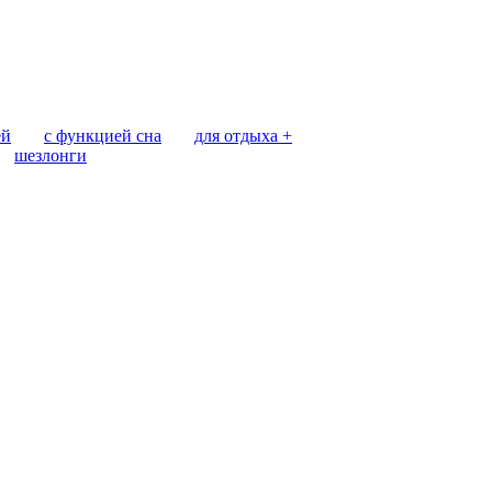
ей
с функцией сна
для отдыха +
шезлонги