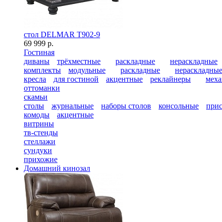
стол DELMAR T902-9
69 999 р.
Гостиная
диваны
трёхместные
раскладные
нераскладные
комплекты
модульные
раскладные
нераскладны
кресла
для гостиной
акцентные
реклайнеры
меха
оттоманки
скамьи
столы
журнальные
наборы столов
консольные
при
комоды
акцентные
витрины
тв-стенды
стеллажи
сундуки
прихожие
Домашний кинозал