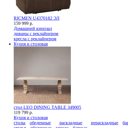
RICMEN U4370182 ЭЛ
159 999 р.
Домашний кинозал
диваны с реклайнером
кресла с реклайнером
Кухня и столовая
стол LEO DINING TABLE 349005
119 799 р.
Кухня и столовая
столы
обеденные
раскладные
нераскладные
ба
стулья
обеденные
кресла
барные