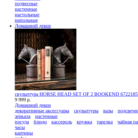
подвесные
настенные
настольные
напольные
Домашний декор
скульптура HORSE HEAD SET OF 2 BOOKEND 6722185
9 999 р.
Домашний декор
декоративные аксессуары
скульптуры
вазы
подсвечн
зеркала
настенные
посуда
блюдо
кассероль
кружка
тарелка
чайная п
часы
картины