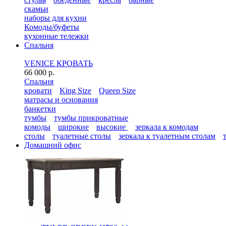
скамьи
наборы для кухни
Комоды/буфеты
кухонные тележки
Спальня
VENICE КРОВАТЬ
66 000 р.
Спальня
кровати
King Size
Queen Size
матрасы и основания
банкетки
тумбы
тумбы прикроватные
комоды
широкие
высокие
зеркала к комодам
столы
туалетные столы
зеркала к туалетным столам
Домашний офис