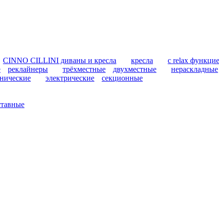
CINNO CILLINI диваны и кресла
кресла
с relax функци
е
реклайнеры
трёхместные
двухместные
нераскладные
нические
электрические
секционные
ставные