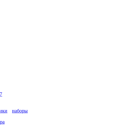
7
ики
наборы
ара